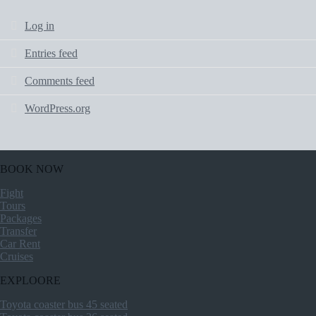
Log in
Entries feed
Comments feed
WordPress.org
BOOK NOW
Fight
Tours
Packages
Transfer
Car Rent
Cruises
EXPLOORE
Toyota coaster bus 45 seated