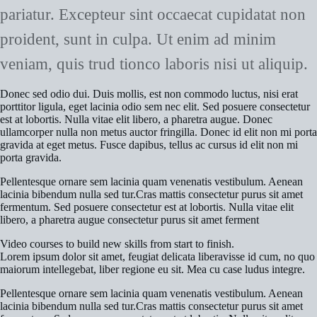
pariatur. Excepteur sint occaecat cupidatat non
proident, sunt in culpa. Ut enim ad minim
veniam, quis trud tionco laboris nisi ut aliquip.
Donec sed odio dui. Duis mollis, est non commodo luctus, nisi erat
porttitor ligula, eget lacinia odio sem nec elit. Sed posuere consectetur
est at lobortis. Nulla vitae elit libero, a pharetra augue. Donec
ullamcorper nulla non metus auctor fringilla. Donec id elit non mi porta
gravida at eget metus. Fusce dapibus, tellus ac cursus id elit non mi
porta gravida.
Pellentesque ornare sem lacinia quam venenatis vestibulum. Aenean
lacinia bibendum nulla sed tur.Cras mattis consectetur purus sit amet
fermentum. Sed posuere consectetur est at lobortis. Nulla vitae elit
libero, a pharetra augue consectetur purus sit amet ferment
Video courses to build new skills from start to finish.
Lorem ipsum dolor sit amet, feugiat delicata liberavisse id cum, no quo
maiorum intellegebat, liber regione eu sit. Mea cu case ludus integre.
Pellentesque ornare sem lacinia quam venenatis vestibulum. Aenean
lacinia bibendum nulla sed tur.Cras mattis consectetur purus sit amet