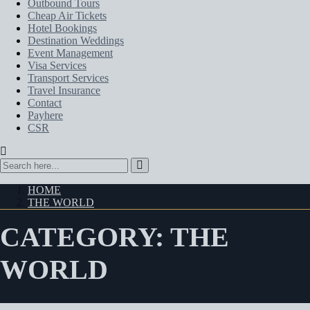
Outbound Tours
Cheap Air Tickets
Hotel Bookings
Destination Weddings
Event Management
Visa Services
Transport Services
Travel Insurance
Contact
Payhere
CSR
HOME
THE WORLD
CATEGORY:
THE
WORLD