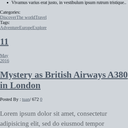
Vivamus varius erat justo, in vestibulum ipsum rutrum tristique..
Categories:
Discover
The world
Travel
Tags:
Adventure
Europe
Explore
11
May
2016
Mystery as British Airways A380
in London
Posted By :
tuan
/
672
0
Lorem ipsum dolor sit amet, consectetur
adipisicing elit, sed do eiusmod tempor