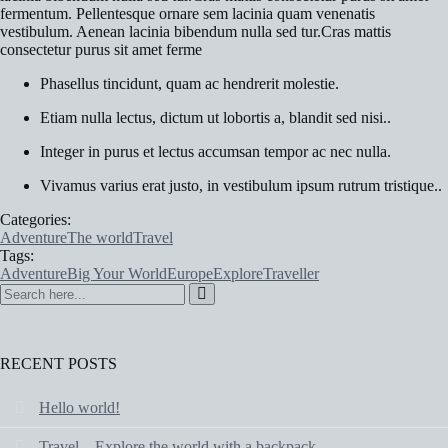
fermentum. Pellentesque ornare sem lacinia quam venenatis
vestibulum. Aenean lacinia bibendum nulla sed tur.Cras mattis
consectetur purus sit amet ferme
Phasellus tincidunt, quam ac hendrerit molestie.
Etiam nulla lectus, dictum ut lobortis a, blandit sed nisi..
Integer in purus et lectus accumsan tempor ac nec nulla.
Vivamus varius erat justo, in vestibulum ipsum rutrum tristique..
Categories:
Adventure
The world
Travel
Tags:
Adventure
Big Your World
Europe
Explore
Traveller
RECENT POSTS
Hello world!
Travel – Explore the world with a backpack