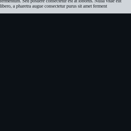
fermentum. Sed posuere consectetur est at lobortis. Nulla vitae elit
libero, a pharetra augue consectetur purus sit amet ferment