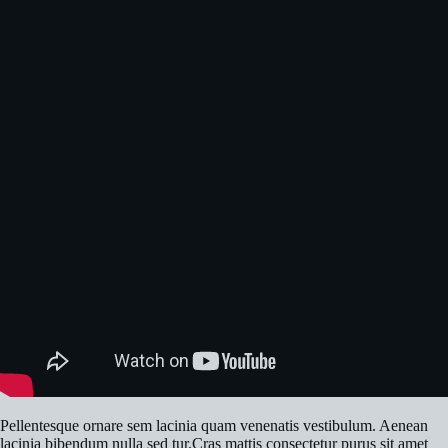
Pellentesque ornare sem lacinia quam venenatis vestibulum. Aenean
lacinia bibendum nulla sed tur.Cras mattis consectetur purus sit amet