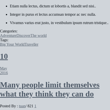
Etiam nulla lectus, dictum ut lobortis a, blandit sed nisi..
Integer in purus et lectus accumsan tempor ac nec nulla.
Vivamus varius erat justo, in vestibulum ipsum rutrum tristique..
Categories:
Adventure
Discover
The world
Tags:
Big Your World
Traveller
10
May
2016
Many people limit themselves
what they think they can do
Posted By :
tuan
/
821
1