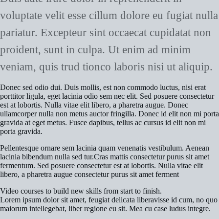
voluptate velit esse cillum dolore eu fugiat nulla
pariatur. Excepteur sint occaecat cupidatat non
proident, sunt in culpa. Ut enim ad minim
veniam, quis trud tionco laboris nisi ut aliquip.
Donec sed odio dui. Duis mollis, est non commodo luctus, nisi erat
porttitor ligula, eget lacinia odio sem nec elit. Sed posuere consectetur
est at lobortis. Nulla vitae elit libero, a pharetra augue. Donec
ullamcorper nulla non metus auctor fringilla. Donec id elit non mi porta
gravida at eget metus. Fusce dapibus, tellus ac cursus id elit non mi
porta gravida.
Pellentesque ornare sem lacinia quam venenatis vestibulum. Aenean
lacinia bibendum nulla sed tur.Cras mattis consectetur purus sit amet
fermentum. Sed posuere consectetur est at lobortis. Nulla vitae elit
libero, a pharetra augue consectetur purus sit amet ferment
Video courses to build new skills from start to finish.
Lorem ipsum dolor sit amet, feugiat delicata liberavisse id cum, no quo
maiorum intellegebat, liber regione eu sit. Mea cu case ludus integre.