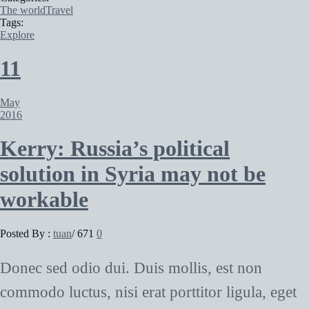
The world
Travel
Tags:
Explore
11
May
2016
Kerry: Russia’s political
solution in Syria may not be
workable
Posted By :
tuan
/
671
0
Donec sed odio dui. Duis mollis, est non
commodo luctus, nisi erat porttitor ligula, eget