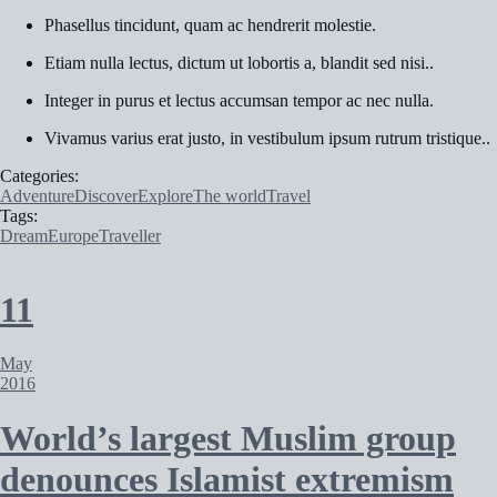
Phasellus tincidunt, quam ac hendrerit molestie.
Etiam nulla lectus, dictum ut lobortis a, blandit sed nisi..
Integer in purus et lectus accumsan tempor ac nec nulla.
Vivamus varius erat justo, in vestibulum ipsum rutrum tristique..
Categories:
Adventure
Discover
Explore
The world
Travel
Tags:
Dream
Europe
Traveller
11
May
2016
World’s largest Muslim group
denounces Islamist extremism